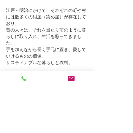
江戸～明治にかけて、それぞれの町や村
には数多くの紺屋（染め屋）が存在して
おり、
昔の人々は、それを当たり前のように暮
らしに取り入れ、生活を彩ってきまし
た。
手を加えながら長く手元に置き、愛して
いけるものの価値。
サスティナブルな暮らしと衣料。
手仕事は、人々の暮らしの中で息づいて
きた実直さと繊細さを内包しています。
手染めだからできること。
人の手のぬくもり、伝わる思いや情熱。
私たちは、そんなものを大切にし、さら
に繋いでいきたいのです。
そして、藍とインディゴの持つ魅力や可
能性を探りながら、