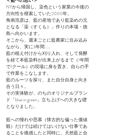
＜藍への思い＞
NYから帰国し、染色という家業の今後の
方向性を模索していた2000年。
角南浩彦は、藍の産地であり藍染めの元
となる「蒅（すくも）」作りの本場・徳
島へ向かいます。
そこから、週末ごとに藍農家に住み込み
ながら、実に3年間……
藍の植え付けから刈り入れ、そして発酵
を経て本藍染料が出来上がるまで（1年間
で1クール）の現場に身を置き、自らの手
で作業をこなします。
藍のルーツを探り、また自分自身と向き
合う日々。
その実体験が、のちのオリジナルブラン
ド「blue in green」立ち上げへの大きな礎
となりました。
藍への憧れや思慕（懐古的な偏った価値
観）だけでは続けてはいけない仕事であ
ることを痛感したと同時に、天然藍と合