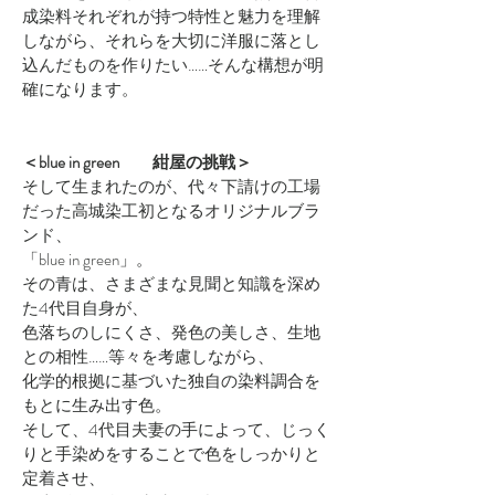
成染料それぞれが持つ特性と魅力を理解
しながら、それらを大切に洋服に落とし
込んだものを作りたい……そんな構想が明
確になります。
＜blue in green 紺屋の挑戦＞
そして生まれたのが、代々下請けの工場
だった高城染工初となるオリジナルブラ
ンド、
「blue in green」。
その青は、さまざまな見聞と知識を深め
た4代目自身が、
色落ちのしにくさ、発色の美しさ、生地
との相性……等々を考慮しながら、
化学的根拠に基づいた独自の染料調合を
もとに生み出す色。
そして、4代目夫妻の手によって、じっく
りと手染めをすることで色をしっかりと
定着させ、