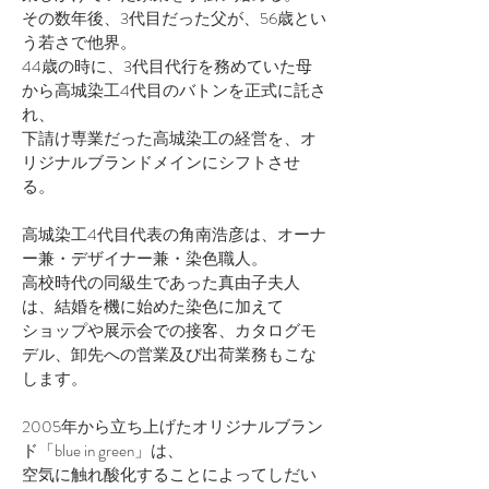
その数年後、3代目だった父が、56歳とい
う若さで他界。
44歳の時に、3代目代行を務めていた母
から高城染工4代目のバトンを正式に託さ
れ、
下請け専業だった高城染工の経営を、オ
リジナルブランドメインにシフトさせ
る。
高城染工4代目代表の角南浩彦は、オーナ
ー兼・デザイナー兼・染色職人。
高校時代の同級生であった真由子夫人
は、結婚を機に始めた染色に加えて
ショップや展示会での接客、カタログモ
デル、卸先への営業及び出荷業務もこな
します。
2005年から立ち上げたオリジナルブラン
ド「blue in green」は、
空気に触れ酸化することによってしだい