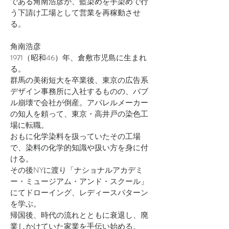
である角南浩彦が、藍染めを手染めで行
う下請け工場として営業を再稼動させ
る。
角南浩彦
1971（昭和46）年、倉敷市児島に生まれ
る。
群馬の美術短大を卒業後、東京の広告系
デザイン事務所に入社するものの、バブ
ル崩壊で会社が倒産。アパレルメーカー
の知人を頼って、東京・高井戸の染色工
場に転職。
おもに化学染料を扱っていたその工場
で、染料の化学的知識や扱い方を身に付
ける。
その後NYに渡り「ナショナルアカデミ
ー・ミュージアム・アンド・スクール」
にてドローイング、レディースパターン
を学ぶ。
帰国後、時代の流れとともに衰退し、廃
業しかけていた家業を手伝い始める。