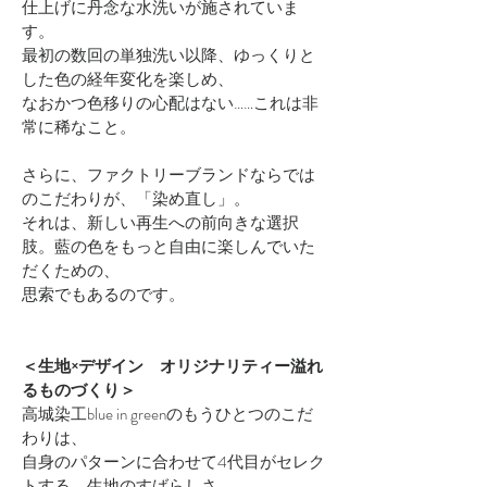
仕上げに丹念な水洗いが施されていま
す。
最初の数回の単独洗い以降、ゆっくりと
した色の経年変化を楽しめ、
なおかつ色移りの心配はない……これは非
常に稀なこと。
さらに、ファクトリーブランドならでは
のこだわりが、「染め直し」。
それは、新しい再生への前向きな選択
肢。藍の色をもっと自由に楽しんでいた
だくための、
思索でもあるのです。
＜生地×デザイン オリジナリティー溢れ
るものづくり＞
高城染工blue in greenのもうひとつのこだ
わりは、
自身のパターンに合わせて4代目がセレク
トする、生地のすばらしさ。