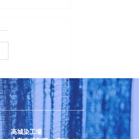
s41
高城染工場